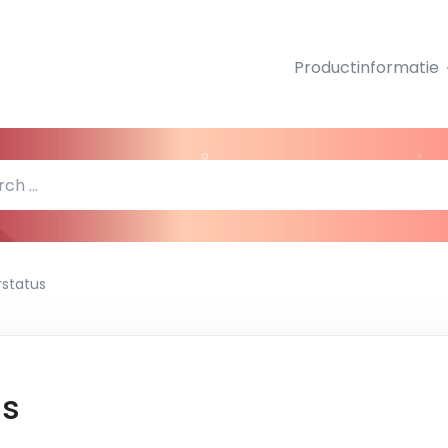
Productinformatie
rstatus
us