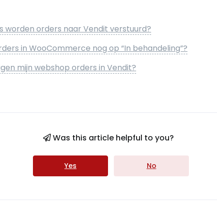
s worden orders naar Vendit verstuurd?
rders in WooCommerce nog op “In behandeling”?
jgen mijn webshop orders in Vendit?
Was this article helpful to you?
Yes
No